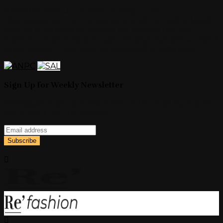
HIPsHOP este un proiect conceput de
HipHopKulture.ro, dedicat promovării artiștilor locali,
culturii și valorilor autentice ale mișcării hip-hop,
creând o platformă prin care această expresie artistică
unică poate fi descoperită, apreciată și susținută.
Sign Up for Weekly Newsletter
Investigationes demonstraverunt lectores legere me
lius quod ii legunt saepius.