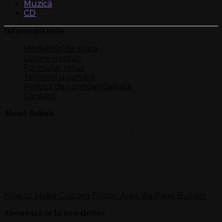
Muzică
CD
Informații utile
Modalități de plată
Livrare și retur
Formular retur
Termeni și condiții
Politică de confidențialitate
Contact
About Rehub
Re:Hub is modern all in one price comparison and
review theme with best solutions for affiliate
marketing. This demo site is only for demonstration
purposes. All images are copyrighted to their
respective owners. All content cited is derived from
their respective sources.
How to Make Custom Footer Area Via Page Builder
Abonează-te la newsletter