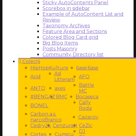
Sticky AutoContents Panel
Scorebox in sidebar
Example of AutoContent List and
Review
Taxonomy Archives
Feature Area and Sections
Colored Blog Card grid
Big Blog Items
Posts Masonry
Community, Directory list
Colecții
HipHopKulture
6ase:6ase
Ad
Acid
AFO
Litteram
Battle
ANTO
axes
MC
#BENGAZ
BMC
Bocaseca
Cally
BONEL
Roda
Carbon a.s.
Cazacov
narcoBranco
Cedry2k
CenzuraH
CeZic
DJ
Cortes
Cumicu