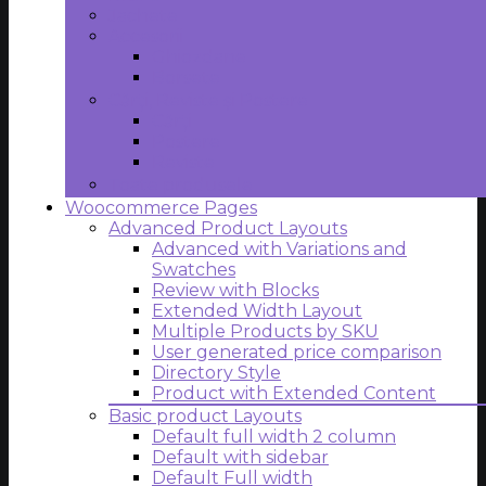
Jachete
Accesorii
Ghiozdane
Borsete
Cărți, Reviste și Postere
Cărți
Postere
Reviste
Toate produsele
Woocommerce Pages
Advanced Product Layouts
Advanced with Variations and
Swatches
Review with Blocks
Extended Width Layout
Multiple Products by SKU
User generated price comparison
Directory Style
Product with Extended Content
Basic product Layouts
Default full width 2 column
Default with sidebar
Default Full width