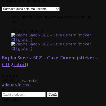
Afișez singurul rezultat
Adăugat la Wishlist
Removed from wishlist
14
Add to compare
Rapha Saec x SEZ – Cave Canem (sticker +
CD gratuit)
★
★
★
★
★
100,00
lei
(TVA inclus)
Adaugă în coș
+
Search
Caută
Caută
după:
Categorii