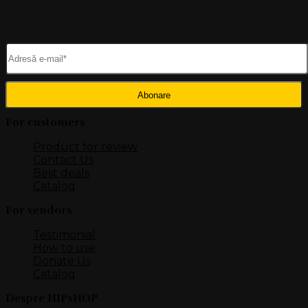
Te ținem la curent cu produsele noi adăugate pe site
și cu promoțiile noastre.
For customers
Product for review
Contact Us
Best deals
Catalog
For vendors
Testimonial
How to use
Donate Us
Catalog
Despre HIPsHOP