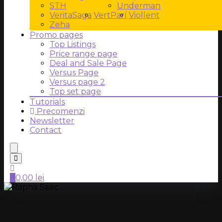
STH
Underman
VeritaSaga
VertParí
Viollent
Zeha
Promo pages
Top Listings
Price range page
Deal and Sale Page
Versus Page
Versus page 2
Top set page
Tutorials
Precomenzi
Newsletter
Contact
0
0,00
lei