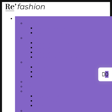
Produse
Tricouri
Tricouri normale
Tricouri oversize
Hanorace
Hanorace normale
Hanorace oversize
Hanorace 2 culori
Hanorace cu fermoar
Muzică
Casetă
CD
0
Vinil
Pachete
Căciuli
Șepci
Șepci premium
Șepci trucker
Șepci normale
Bluze