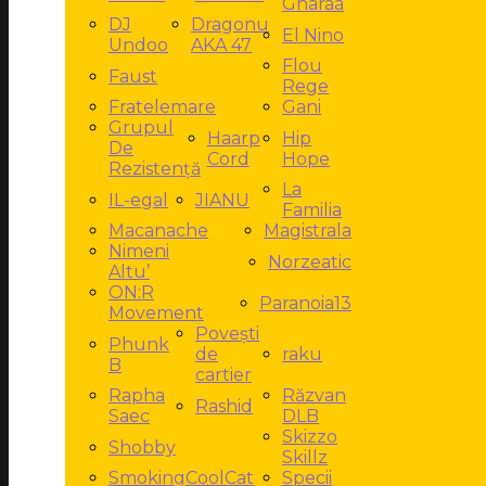
Gharaa
DJ
Dragonu
El Nino
Undoo
AKA 47
Flou
Faust
Rege
Fratelemare
Gani
Grupul
Haarp
Hip
De
Cord
Hope
Rezistență
La
IL-egal
JIANU
Familia
Macanache
Magistrala
Nimeni
Norzeatic
Altu’
ON:R
Paranoia13
Movement
Povești
Phunk
de
raku
B
cartier
Rapha
Răzvan
Rashid
Saec
DLB
Skizzo
Shobby
Skillz
SmokingCoolCat
Specii