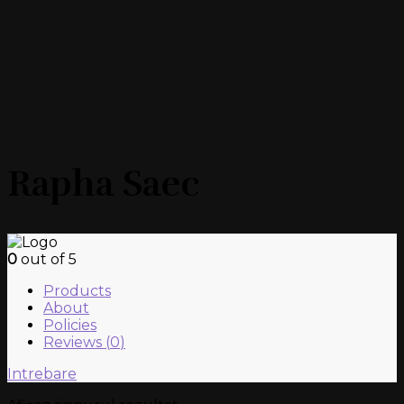
Rapha Saec
0
out of 5
Products
About
Policies
Reviews (
0
)
Intrebare