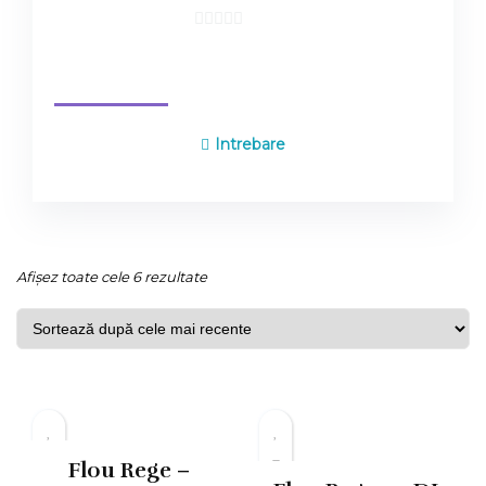
0
out
0
Products
About
Policies
Reviews (
)
of
5
Intrebare
Sortat
Afișez toate cele 6 rezultate
după
cele
mai
recente
Flou Rege –