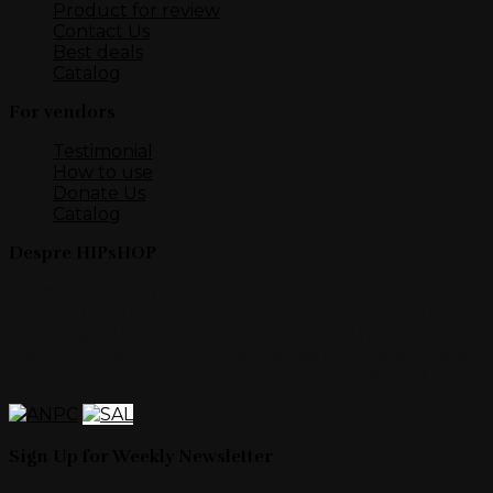
Product for review
Contact Us
Best deals
Catalog
For vendors
Testimonial
How to use
Donate Us
Catalog
Despre HIPsHOP
HIPsHOP este un proiect conceput de
HipHopKulture.ro, dedicat promovării artiștilor locali,
culturii și valorilor autentice ale mișcării hip-hop,
creând o platformă prin care această expresie artistică
unică poate fi descoperită, apreciată și susținută.
Sign Up for Weekly Newsletter