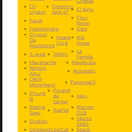
Gharaa
DJ
Dragonu
El Nino
Undoo
AKA 47
Flou
Faust
Rege
Fratelemare
Gani
Grupul
Haarp
Hip
De
Cord
Hope
Rezistență
La
IL-egal
JIANU
Familia
Macanache
Magistrala
Nimeni
Norzeatic
Altu’
ON:R
Paranoia13
Movement
Povești
Phunk
de
raku
B
cartier
Rapha
Răzvan
Rashid
Saec
DLB
Skizzo
Shobby
Skillz
SmokingCoolCat
Specii