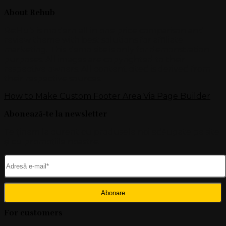
About Rehub
Re:Hub is modern all in one price comparison and
review theme with best solutions for affiliate
marketing. This demo site is only for demonstration
purposes. All images are copyrighted to their
respective owners. All content cited is derived from
their respective sources.
How to Make Custom Footer Area Via Page Builder
Abonează-te la newsletter
Te ținem la curent cu produsele noi adăugate pe site
și cu promoțiile noastre.
For customers