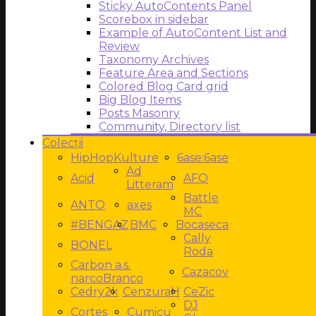
Sticky AutoContents Panel
Scorebox in sidebar
Example of AutoContent List and
Review
Taxonomy Archives
Feature Area and Sections
Colored Blog Card grid
Big Blog Items
Posts Masonry
Community, Directory list
Colecții
HipHopKulture
6ase:6ase
Ad
Acid
AFO
Litteram
Battle
ANTO
axes
MC
#BENGAZ
BMC
Bocaseca
Cally
BONEL
Roda
Carbon a.s.
Cazacov
narcoBranco
Cedry2k
CenzuraH
CeZic
DJ
Cortes
Cumicu