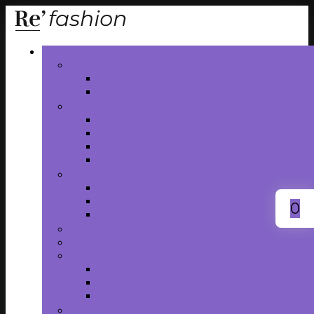
Produse
Tricouri
Tricouri normale
Tricouri oversize
Hanorace
Hanorace normale
Hanorace oversize
Hanorace 2 culori
Hanorace cu fermoar
Muzică
Casetă
CD
0
Vinil
Pachete
Căciuli
Șepci
Șepci premium
Șepci trucker
Șepci normale
Bluze