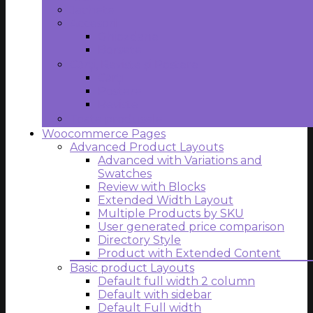
Jachete
Accesorii
Ghiozdane
Borsete
Cărți, Reviste și Postere
Cărți
Postere
Reviste
Toate produsele
Woocommerce Pages
Advanced Product Layouts
Advanced with Variations and
Swatches
Review with Blocks
Extended Width Layout
Multiple Products by SKU
User generated price comparison
Directory Style
Product with Extended Content
Basic product Layouts
Default full width 2 column
Default with sidebar
Default Full width