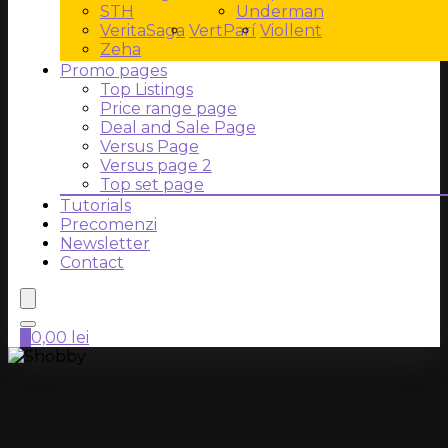
STH
Underman
VeritaSaga
VertParí
Viollent
Zeha
Promo pages
Top Listings
Price range page
Deal and Sale Page
Versus Page
Versus page 2
Top set page
Tutorials
Precomenzi
Newsletter
Contact
0
0,00
lei