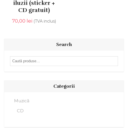
iluzii (sticker +
CD gratuit)
70,00
lei
(TVA inclus)
Search
Caută
după:
Categorii
Muzică
CD